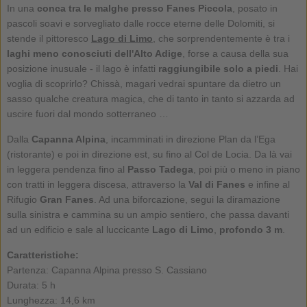
In una
conca tra le malghe presso Fanes Piccola
, posato in
pascoli soavi e sorvegliato dalle rocce eterne delle Dolomiti, si
stende il pittoresco
Lago di Limo
, che sorprendentemente è tra i
laghi meno conosciuti dell'Alto Adige
, forse a causa della sua
posizione inusuale - il lago è infatti
raggiungibile solo a piedi
. Hai
voglia di scoprirlo? Chissà, magari vedrai spuntare da dietro un
sasso qualche creatura magica, che di tanto in tanto si azzarda ad
uscire fuori dal mondo sotterraneo …
Dalla
Capanna Alpina
, incamminati in direzione Plan da l’Ega
(ristorante) e poi in direzione est, su fino al Col de Locia. Da là vai
in leggera pendenza fino al
Passo Tadega
, poi più o meno in piano
con tratti in leggera discesa, attraverso la
Val di Fanes
e infine al
Rifugio
Gran Fanes
. Ad una biforcazione, segui la diramazione
sulla sinistra e cammina su un ampio sentiero, che passa davanti
ad un edificio e sale al luccicante
Lago di Limo
,
profondo 3 m
.
Caratteristiche:
Partenza: Capanna Alpina presso S. Cassiano
Durata: 5 h
Lunghezza: 14,6 km