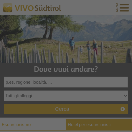
Südtirol
VIVO
Dove vuoi andare?
Cerca
Escursionismo
Hotel per escursionisti