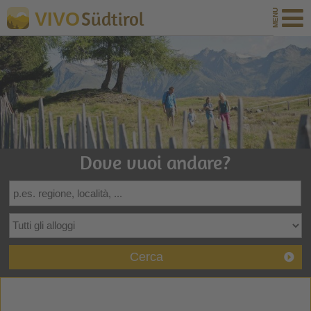
Südtirol
VIVO
Dove vuoi andare?
Cerca