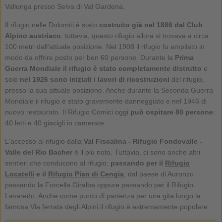
Vallunga presso Selva di Val Gardena.
Il rifugio nelle Dolomiti è stato
costruito già nel 1886 dal Club
Alpino austriaco
, tuttavia, questo rifugio allora si trovava a circa
100 metri dall'attuale posizione. Nel 1908 il rifugio fu ampliato in
modo da offrire posto per ben 60 persone. Durante la
Prima
Guerra Mondiale il rifugio è stato completamente distrutto
e
solo
nel 1926 sono iniziati i lavori di ricostruzioni
del rifugio,
presso la sua attuale posizione. Anche durante la Seconda Guerra
Mondiale il rifugio è stato gravemente danneggiato e nel 1946 di
nuovo restaurato. Il Rifugio Comici oggi
può ospitare 80 persone
:
40 letti e 40 giacigli in camerate.
L'accesso al rifugio dalla
Val Fiscalina - Rifugio Fondovalle -
Valle del Rio Bacher
è il più noto. Tuttavia, ci sono anche altri
sentieri che conducono al rifugio:
passando per il
Rifugio
Locatelli
e il
Rifugio Pian di Cengia
, dal paese di Auronzo
passando la Forcella Giralba oppure passando per il Rifugio
Lavaredo. Anche come punto di partenza per una gita lungo la
famosa Via ferrata degli Alpini il rifugio è estremamente popolare.