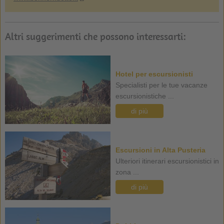
Altri suggerimenti che possono interessarti:
Hotel per escursionisti
Specialisti per le tue vacanze
escursionistiche ...
di più
Escursioni in Alta Pusteria
Ulteriori itinerari escursionistici in
zona ...
di più