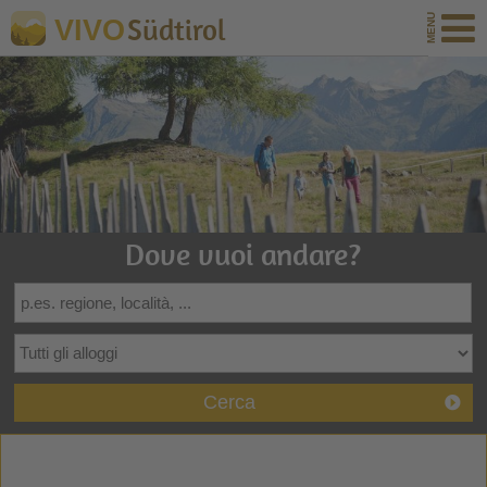
Südtirol
VIVO
Dove vuoi andare?
Cerca