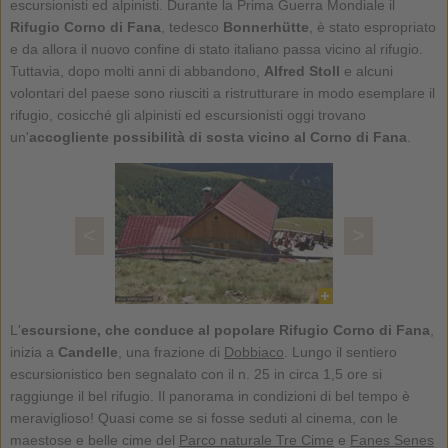
escursionisti ed alpinisti. Durante la Prima Guerra Mondiale il
Rifugio Corno di Fana
, tedesco
Bonnerhütte
, è stato espropriato
e da allora il nuovo confine di stato italiano passa vicino al rifugio.
Tuttavia, dopo molti anni di abbandono,
Alfred Stoll
e alcuni
volontari del paese sono riusciti a ristrutturare in modo esemplare il
rifugio, cosicché gli alpinisti ed escursionisti oggi trovano
un'
accogliente possibilità di sosta vicino al Corno di Fana
.
<
>
L'
escursione, che conduce al popolare Rifugio Corno di Fana
,
inizia a
Candelle
, una frazione di
Dobbiaco
. Lungo il sentiero
escursionistico ben segnalato con il n. 25 in circa 1,5 ore si
raggiunge il bel rifugio. Il panorama in condizioni di bel tempo è
meraviglioso! Quasi come se si fosse seduti al cinema, con le
maestose e belle cime del
Parco naturale Tre Cime
e
Fanes Senes