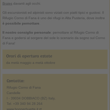
Braies
davanti agli occhi.
Gli escursionisti ed alpinisti sono viziati con piatti tipici e gustosi. Il
Rifugio Corno di Fana è uno dei rifugi in Alta Pusteria, dove inoltre
è possibile pernottare
.
Il nostro consiglio personale
: pernottare al Rifugio Corno di
Fana e godersi al sorgere del sole lo scenario da sogno sul Corno
di Fana!
Orari di apertura estate
da metà maggio a metà ottobre
Contatto:
Rifugio Corno di Fana
Candelle
I - 39034 DOBBIACO (BZ) Italy,
Tel. +39 340 94 28 264
www.bonnerhuette.it