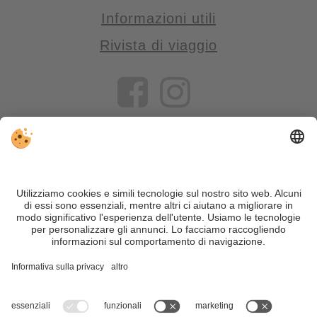
Informazioni utili
Rivista di viaggio
VIVOSüdtirol è il portale di viaggio per chi desidera vivere il
Trentino Alto Adige davvero – con consigli autentici, alloggi e
offerte su misura.
Nonostante il lavoro accurato e il costante aggiornamento dei
contenuti, si possono verificare errori. Non garantiamo la
correttezza e la completezza di tutte le informazioni. Per
motivi di sicurezza, si prega di verificare chiedendo