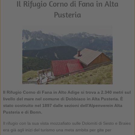
Il Rifugio Corno di Fana in Alta
Pusteria
Il Rifugio Corno di Fana in Alto Adige si trova a 2.340 metri sul
livello del mare nel comune di
Dobbiaco in Alta Pusteria
. È
stato costruito nel 1897 dalle sezioni dell'Alpenverein Alta
Pusteria e di Bonn.
Il rifugio con la sua vista mozzafiato sulle Dolomiti di Sesto e Braies
era già agli inizi del turismo una meta ambita per gite per