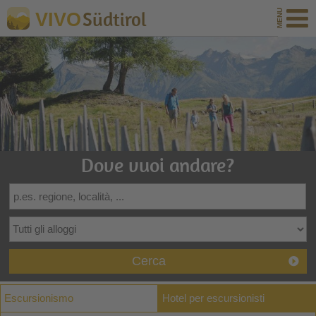
Südtirol
VIVO
Dove vuoi andare?
Cerca
Escursionismo
Hotel per escursionisti