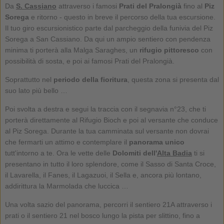
Da
S. Cassiano
attraverso i famosi
Prati del Pralongià
fino al
Piz
Sorega
e ritorno - questo in breve il percorso della tua escursione.
Il tuo giro escursionistico parte dal parcheggio della funivia del Piz
Sorega a San Cassiano. Da qui un ampio sentiero con pendenza
minima ti porterà alla Malga Saraghes, un
rifugio pittoresco
con
possibilità di sosta, e poi ai famosi Prati del Pralongià.
Soprattutto nel
periodo della fioritura
, questa zona si presenta dal
suo lato più bello …
Poi svolta a destra e segui la traccia con il segnavia n°23, che ti
porterà direttamente al Rifugio Bioch e poi al versante che conduce
al Piz Sorega. Durante la tua camminata sul versante non dovrai
che fermarti un attimo e contemplare il
panorama unico
tutt'intorno a te. Ora le vette delle
Dolomiti dell'
Alta Badia
ti si
presentano in tutto il loro splendore, come il Sasso di Santa Croce,
il Lavarella, il Fanes, il Lagazuoi, il Sella e, ancora più lontano,
addirittura la Marmolada che luccica …
Una volta sazio del panorama, percorri il sentiero 21A attraverso i
prati o il sentiero 21 nel bosco lungo la pista per slittino, fino a