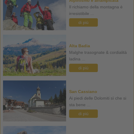
Alpinismo e arrampicata
Il richiamo della montagna è
irresistibile ...
di più
Alta Badia
Malghe trasognate & cordialità
ladina ...
di più
San Cassiano
Ai piedi delle Dolomiti sì che si
sta bene ...
di più