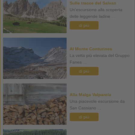
Sulle tracce del Salvan
Un'escursione alla scoperta
delle leggende ladine ...
di più
Al Monte Conturines
La vetta più elevata del Gruppo
Fanes ...
di più
Alla Malga Valparola
Una piacevole escursione da
San Cassiano ...
di più