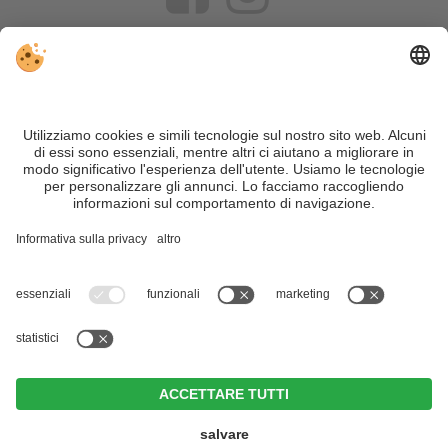
VIVOSüdtirol è il portale di viaggio per chi desidera vivere il
Trentino Alto Adige davvero – con consigli autentici, alloggi e
offerte su misura.
Nonostante il lavoro accurato e il costante aggiornamento dei
contenuti, si possono verificare errori. Non garantiamo la
correttezza e la completezza di tutte le informazioni. Per
motivi di sicurezza, si prega di verificare chiedendo
direttamente sul posto all'organizzatore.
Sitemap
|
Editoria
&
Direttiva privacy
|
Impostazioni cookie individuali
| Part. IVA IT02365710215
Hotel Erika
CIN +