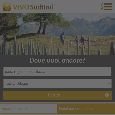
Südtirol
VIVO
Dove vuoi andare?
Cerca
Escursionismo
Hotel per escursionisti