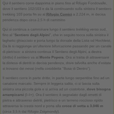
Qui il sentiero corre dapprima in piano fino al Rifugio Fondovalle,
dove il sentiero 102/103 e da là continuando sulla sinistra il sentiero
trekking 103 porta fin su al
Rifugio Comici
a 2.224 m, in decisa
pendenza dopo circa 2,5 h di cammino.
Qui si continua a camminare lungo il sentiero trekking verso sud,
fino al “
Sentiero degli Alpini
”, che in seguito tocca sulla sinistra il
laghetto ghiacciato e porta lungo la dorsale della Lista od Hochleist.
Da là si raggiunge un’ulteriore biforcazione passando per un canale
di pietrisco: a sinistra continua il Sentiero degli Alpini, a destra
(dritto) il sentiero va al
Monte Popera
. Ora si tratta di attraversare
la distesa di detriti in decisa pendenza, dove talvolta anche d'estate
si trovano dei nevai (nella cosiddetta “Busa di Dentro”).
Il sentiero corre in parte dritto, in parte lungo serpentine fino ad un
canalone marcato. Sempre in leggera salita, ci si lascia sulla
sinistra una piccola gola e si arriva ad un costolone,
dove bisogna
arrampicarsi
(I–I+). Ora il sentiero è segnalato dagli ometti di
pietra e attraverso detriti, pietrisco e un terreno roccioso ripido
attraversa la cresta nord e porta alla
croce di vetta a 3.046 m
(circa 3,5 h dal Rifugio Zsigmondy).