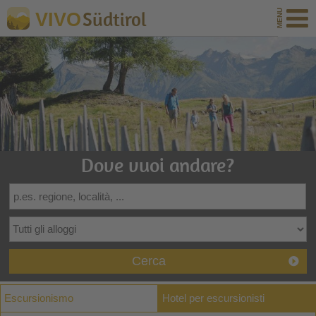
Südtirol
VIVO
Dove vuoi andare?
Cerca
Escursionismo
Hotel per escursionisti