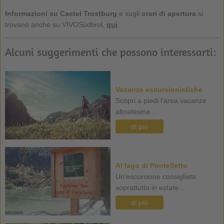
Informazioni su Castel Trostburg
e sugli
orari di apertura
si
trovano anche su VIVOSüdtirol,
qui
.
Alcuni suggerimenti che possono interessarti:
Vacanze escursionistiche
Scopri a piedi l'area vacanze
altoatesina ...
di più
Al lago di Pontelletto
Un'escursione consigliata
soprattutto in estate ...
di più