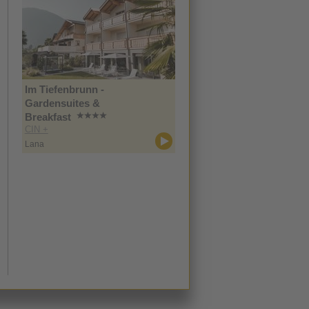
Im Tiefenbrunn -
Gardensuites &
Breakfast
CIN +
Lana