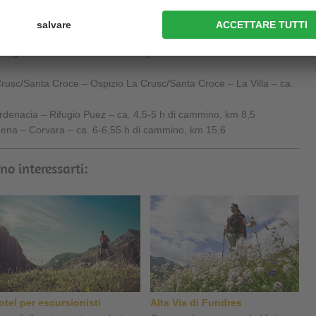
 – Rifugio Franz Kostner – ca. 5 h di cammino, km 7,7
asso Campolongo – Pralongiá – Valparola – ca. 6-7 h di cammino,
o Lagazuoi – Passo di Limo – Rifugio Lavarela – ca. 6-7 h di
 Crusc/Santa Croce – Ospizio La Crusc/Santa Croce – La Villa – ca.
herdenacia – Rifugio Puez – ca. 4,5-5 h di cammino, km 8,5
dena – Corvara – ca. 6-6,55 h di cammino, km 15,6
no interessarti:
otel per escursionisti
Alta Via di Fundres