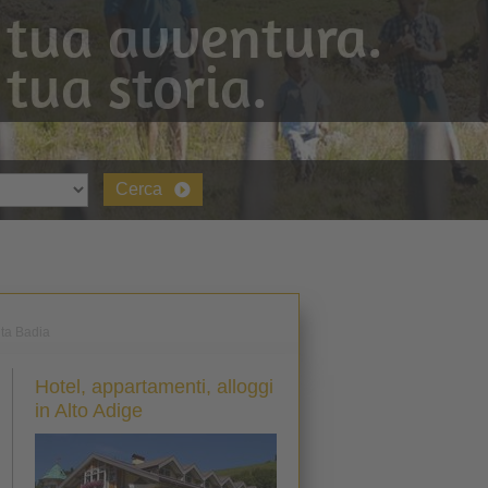
 tua avventura.
 tua storia.
Cerca
lta Badia
Hotel, appartamenti, alloggi
in Alto Adige