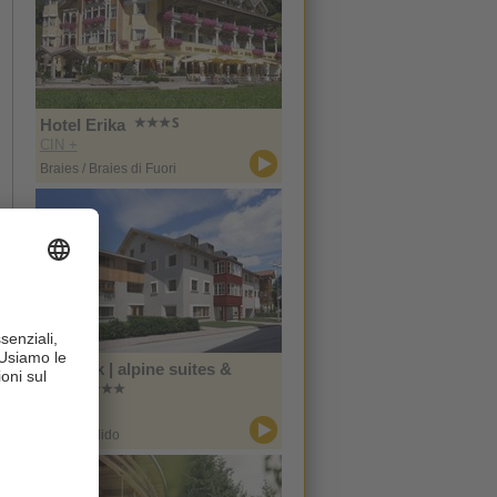
Hotel Erika
CIN +
Braies / Braies di Fuori
Zin Park | alpine suites &
spa
CIN +
San Candido