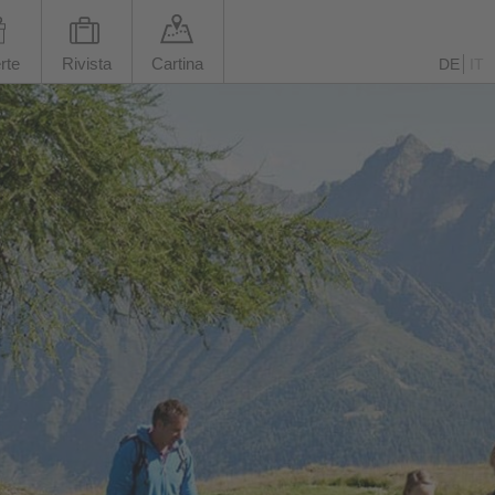
rte
Rivista
Cartina
DE
IT