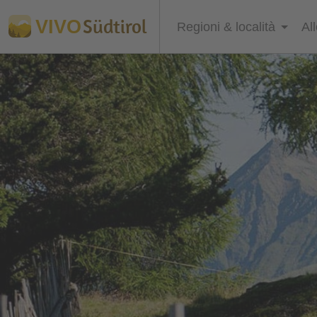
Südtirol
VIVO
Regioni & località
Al