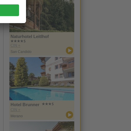
Naturhotel Leitlhof
CIN +
San Candido
Hotel Brunner
CIN +
Merano