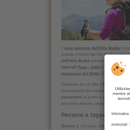
L'
area vacanze dell'Alta Badia
occu
prende il nome dal Rio Gadera che attr
dell'Alta Badia
richiede ca. 7 giorni 
naturali
Puez - Odle
e di
Fanes-Sen
massiccio del Sella
, intorno al qual
Partendo da La Villa, l'
Alta Via dell'
escursionisti che desiderano intrap
escursioni
in quota e un
passo sic
una certa misura, oppure percorrere
Percorso a tappe consigli
Giorno 1
: Corvara - Rifugio Pisciadú