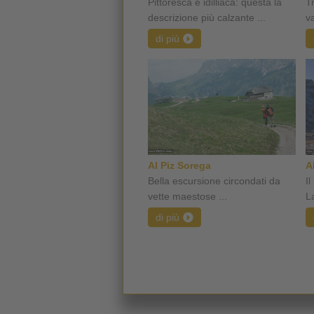
Pittoresca e idilliaca: questa la
Tr
descrizione più calzante ...
v
di più
Al Piz Sorega
A
Bella escursione circondati da
I
vette maestose ...
La
di più