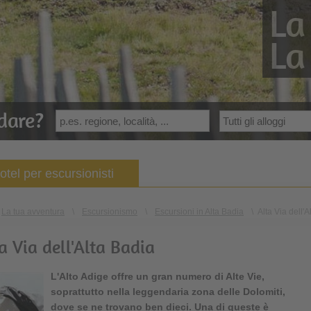
La
La
dare?
otel per escursionisti
La tua avventura
\
Escursionismo
\
Escursioni in Alta Badia
\
Alta Via dell'A
a Via dell'Alta Badia
L'Alto Adige offre un gran numero di Alte Vie,
soprattutto nella leggendaria zona delle Dolomiti,
dove se ne trovano ben dieci. Una di queste è