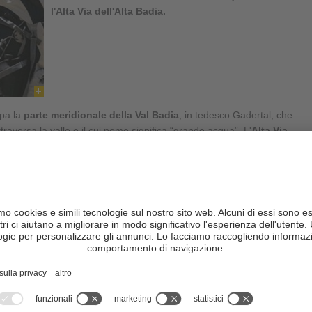
l'Alta Via dell'Alta Badia.
pa la
parte meridionale della Val Badia
, in tedesco Gadertal, che
aversa la valle e il cui nome significa “grande acqua”. L'
Alta Via
di cammino e porta attraverso i paesaggi affascinanti dei
parchi
es-Braies
. La grande attrattiva del percorso è costituito dal
e porta questa alta via.
Alta Badia
porta fino a Badia passando da un rifugio all'altro. Gli
rendere questo percorso dovrebbero avere una certa
esperienza di
uro
. Il percorso qui di seguito descritto si può ovviamente variare in
anche solo tappe singole
.
ato:
 – ca. 4 h di cammino, km 7,9