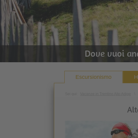
Dove vuoi an
Escursionismo
H
Sei qui:
Vacanze in Trentino Alto Adige
\
Alt