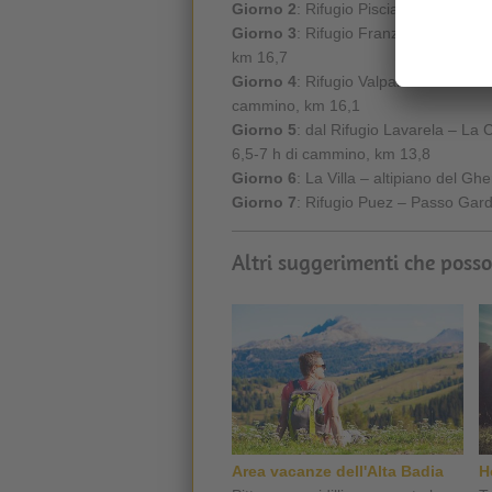
Giorno 2
: Rifugio Pisciadú – Piz Boé
Giorno 3
: Rifugio Franz Kostner – P
km 16,7
Giorno 4
: Rifugio Valparola – Piccol
cammino, km 16,1
Giorno 5
: dal Rifugio Lavarela – La
6,5-7 h di cammino, km 13,8
Giorno 6
: La Villa – altipiano del G
Giorno 7
: Rifugio Puez – Passo Gar
Altri suggerimenti che posso
Area vacanze dell'Alta Badia
H