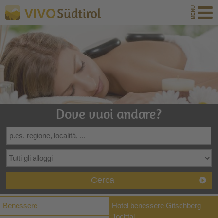
Südtirol
VIVO
Dove vuoi andare?
Cerca
Benessere
Hotel benessere Gitschberg
Jochtal