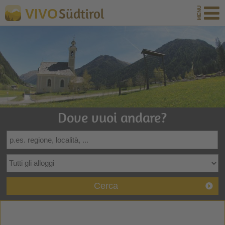
Südtirol
VIVO
Dove vuoi andare?
Cerca