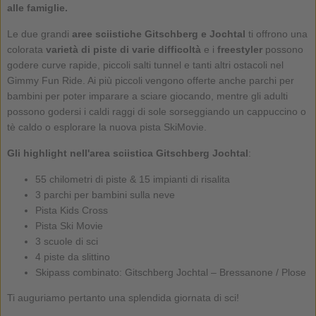
alle famiglie.
Le due grandi
aree sciistiche Gitschberg e Jochtal
ti offrono una
colorata
varietà di piste di varie difficoltà
e i
freestyler
possono
godere curve rapide, piccoli salti tunnel e tanti altri ostacoli nel
Gimmy Fun Ride. Ai più piccoli vengono offerte anche parchi per
bambini per poter imparare a sciare giocando, mentre gli adulti
possono godersi i caldi raggi di sole sorseggiando un cappuccino o
tè caldo o esplorare la nuova pista SkiMovie.
Gli highlight nell'area sciistica Gitschberg Jochtal
:
55 chilometri di piste & 15 impianti di risalita
3 parchi per bambini sulla neve
Pista Kids Cross
Pista Ski Movie
3 scuole di sci
4 piste da slittino
Skipass combinato: Gitschberg Jochtal – Bressanone / Plose
Ti auguriamo pertanto una splendida giornata di sci!