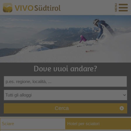
Südtirol
VIVO
Dove vuoi andare?
Cerca
Sciare
Hotel per sciatori