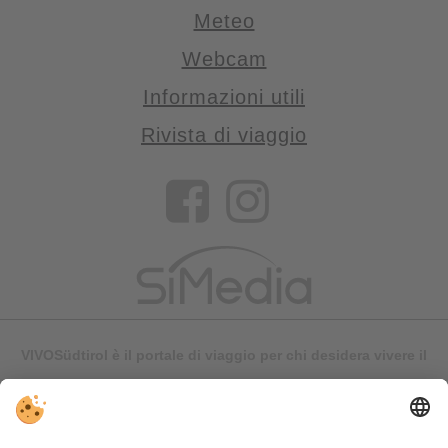
Meteo
Webcam
Informazioni utili
Rivista di viaggio
VIVOSüdtirol è il portale di viaggio per chi desidera vivere il
Trentino Alto Adige davvero – con consigli autentici, alloggi e
offerte su misura.