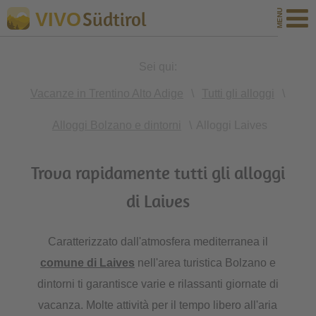
Südtirol
VIVO
Sei qui:
Vacanze in Trentino Alto Adige
\
Tutti gli alloggi
\
Alloggi Bolzano e dintorni
\
Alloggi Laives
Trova rapidamente tutti gli alloggi
di Laives
Caratterizzato dall'atmosfera mediterranea il
comune di Laives
nell'area turistica Bolzano e
dintorni ti garantisce varie e rilassanti giornate di
vacanza. Molte attività per il tempo libero all'aria