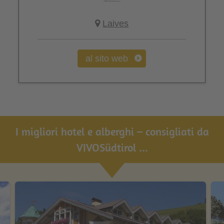
Laives
al sito web
I migliori hotel e alberghi – consigliati da
VIVOSüdtirol ...