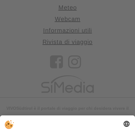
Meteo
Webcam
Informazioni utili
Rivista di viaggio
VIVOSüdtirol è il portale di viaggio per chi desidera vivere il
Trentino Alto Adige davvero – con consigli autentici, alloggi e
offerte su misura.