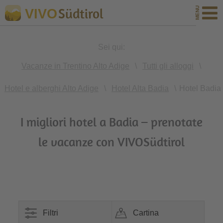
Südtirol
VIVO
Sei qui:
Vacanze in Trentino Alto Adige
\
Tutti gli alloggi
\
Hotel e alberghi Alto Adige
\
Hotel Alta Badia
\
Hotel Badia
I migliori hotel a Badia – prenotate
le vacanze con VIVOSüdtirol
Filtri
Cartina