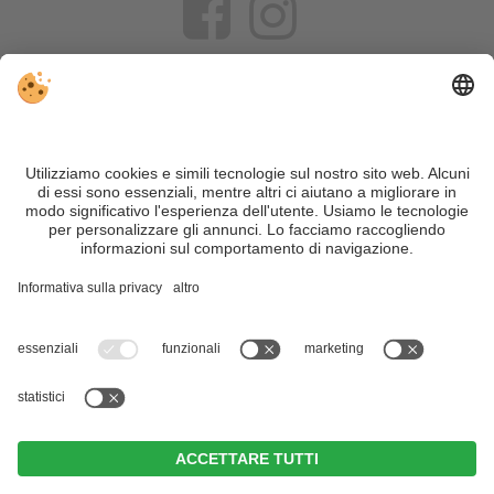
VIVOSüdtirol è il portale di viaggio per chi desidera vivere il
Trentino Alto Adige davvero – con consigli autentici, alloggi e
offerte su misura.
Nonostante il lavoro accurato e il costante aggiornamento dei
contenuti, si possono verificare errori. Non garantiamo la
correttezza e la completezza di tutte le informazioni. Per
motivi di sicurezza, si prega di verificare chiedendo
direttamente sul posto all'organizzatore.
Sitemap
|
Editoria
&
Direttiva privacy
|
Impostazioni cookie individuali
| Part. IVA IT02365710215