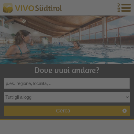
Südtirol
VIVO
Dove vuoi andare?
Cerca