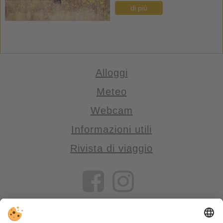
di più
Alloggi
Meteo
Webcam
Informazioni utili
Rivista di viaggio