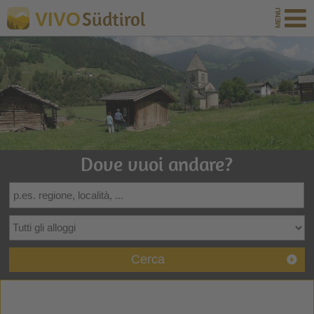
Südtirol
VIVO
Dove vuoi andare?
Cerca