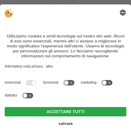
VIVOSüdtirol è il portale di viaggio per chi desidera vivere il
Trentino Alto Adige davvero – con consigli autentici, alloggi e
offerte su misura.
Nonostante il lavoro accurato e il costante aggiornamento dei
contenuti, si possono verificare errori. Non garantiamo la
correttezza e la completezza di tutte le informazioni. Per
motivi di sicurezza, si prega di verificare chiedendo
direttamente sul posto all'organizzatore.
Sitemap
|
Editoria
&
Direttiva privacy
|
Impostazioni cookie individuali
| Part. IVA IT02365710215
Zin Park | alpine suites & spa
CIN +