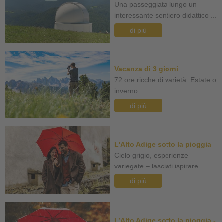
Una passeggiata lungo un
interessante sentiero didattico ...
di più
Vacanza di 3 giorni
72 ore ricche di varietà. Estate o
inverno ...
di più
L'Alto Adige sotto la pioggia
Cielo grigio, esperienze
variegate – lasciati ispirare ...
di più
L’Alto Adige sotto la pioggia -