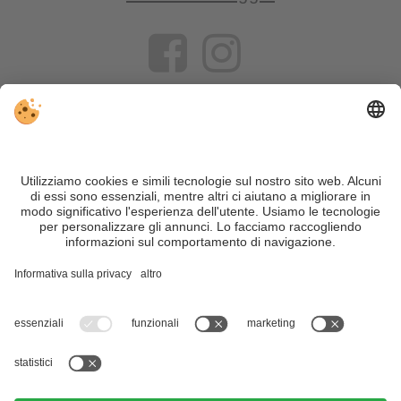
VIVOSüdtirol è il portale di viaggio per chi desidera vivere il
Trentino Alto Adige davvero – con consigli autentici, alloggi e
offerte su misura.
Nonostante il lavoro accurato e il costante aggiornamento dei
contenuti, si possono verificare errori. Non garantiamo la
correttezza e la completezza di tutte le informazioni. Per
motivi di sicurezza, si prega di verificare chiedendo
direttamente sul posto all'organizzatore.
Sitemap
|
Editoria
&
Direttiva privacy
|
Impostazioni cookie individuali