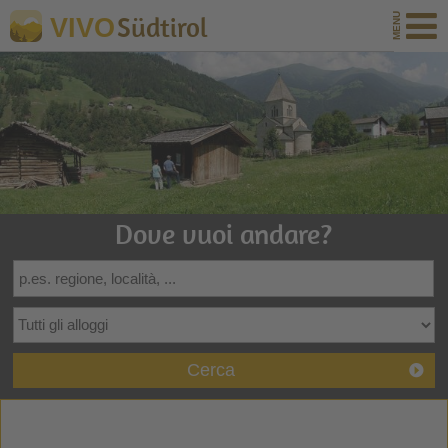
Südtirol
VIVO
Dove vuoi andare?
Cerca