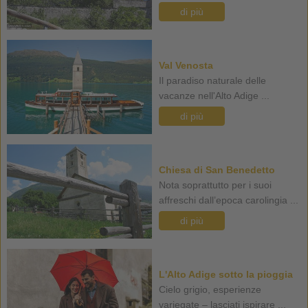
di più
Val Venosta
Il paradiso naturale delle
vacanze nell'Alto Adige ...
di più
Chiesa di San Benedetto
Nota soprattutto per i suoi
affreschi dall’epoca carolingia ...
di più
L'Alto Adige sotto la pioggia
Cielo grigio, esperienze
variegate – lasciati ispirare ...