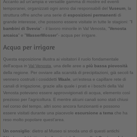
Accanto ad un'ampia e versatile gamma di mostre ed eventi
temporanei, organizzati ogni anno dai responsabili del
Vuseum
, la
struttura offre anche una serie di
esposizioni permanenti
di
grande interesse, che possono essere visitate in tutte le stagioni: "
I
bambini di Svevia
" - il lavoro minorile in Val Venosta, "
Venosta
arcaica
" e "
WasserWosser
"- acqua per irrigare.
Acqua per irrigare
Questa esposizione illustra ai visitatori il ruolo fondamentale
dell'acqua in
Val Venosta
, una delle aree a
più bassa piovosità
della regione. Per ovviare alla scarsità di precipitazioni, già secoli fa
vennero costruiti i cosiddetti
Waale
, un'estesa e capillare rete di
canali di irrigazione, grazie alla quale i prati e i boschi della Val
Venosta potevano essere approvvigionati di acqua, elemento così
prezioso per l'agricoltura. E mentre alcuni canali sono stati chiusi
nel corso del tempo, altri sono ancora funzionanti e possono
essere visitati durante una piacevole
escursione a tema
che ha
reso molto popolare quest'area.
Un consiglio
: dietro al Museo si snoda uno di questi antichi