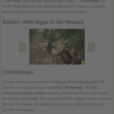
"Waalwege" (detti anche "sentieri delle rogge"), il
Quairwaal
. Le
tavole illustrative che corredano il percorso forniscono a grandi e
piccoli visitatori informazioni interessanti ed istruttive.
Sentieri delle rogge in Val Venosta
<
>
L'archeologia
Un'altra mostra permanente è dedicata all'archeologia della Val
Venosta, e in particolare al cosiddetto "
Ganglegg
". Si tratta
dell'
insediamento d'altura
romano, dell'età del ferro e del bronzo
più studiato delle
Alpi
. Fra i ritrovamenti di maggior valore rinvenuti
nel sito ricordiamo due abitazioni, che sono state ricostruite con
grande accuratezza.