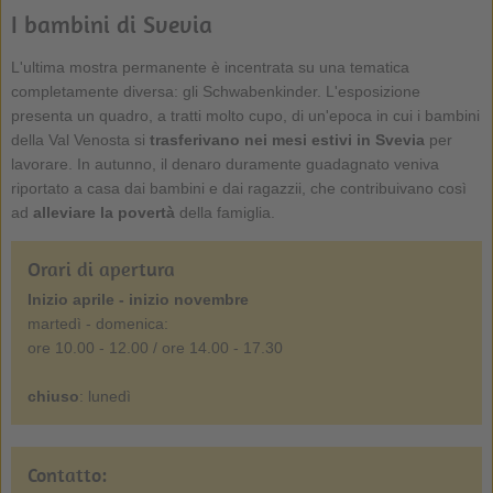
I bambini di Svevia
L'ultima mostra permanente è incentrata su una tematica
completamente diversa: gli Schwabenkinder. L'esposizione
presenta un quadro, a tratti molto cupo, di un'epoca in cui i bambini
della Val Venosta si
trasferivano nei mesi estivi in Svevia
per
lavorare. In autunno, il denaro duramente guadagnato veniva
riportato a casa dai bambini e dai ragazzii, che contribuivano così
ad
alleviare la povertà
della famiglia.
Orari di apertura
Inizio aprile - inizio novembre
martedì - domenica:
ore 10.00 - 12.00 / ore 14.00 - 17.30
chiuso
: lunedì
Contatto: