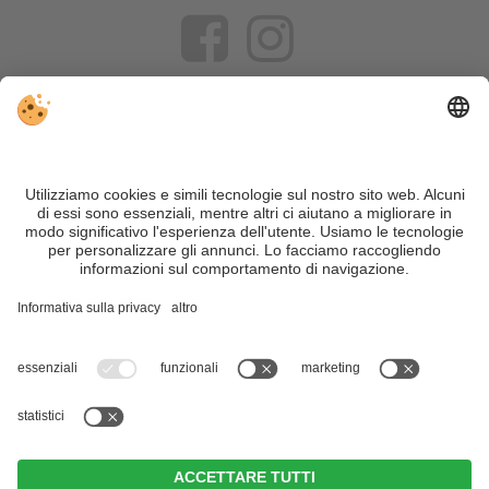
VIVOSüdtirol è il portale di viaggio per chi desidera vivere il
Trentino Alto Adige davvero – con consigli autentici, alloggi e
offerte su misura.
Nonostante il lavoro accurato e il costante aggiornamento dei
contenuti, si possono verificare errori. Non garantiamo la
correttezza e la completezza di tutte le informazioni. Per
motivi di sicurezza, si prega di verificare chiedendo
direttamente sul posto all'organizzatore.
Sitemap
|
Editoria
&
Direttiva privacy
|
Impostazioni cookie individuali
| Part. IVA IT02365710215