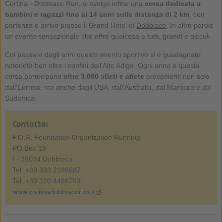
Cortina - Dobbiaco Run, si svolge infine una
corsa dedicata a
bambini e ragazzi fino ai 14 anni sulla distanza di 2 km
, con
partenza e arrivo presso il Grand Hotel di
Dobbiaco
. In altre parole
un evento sensazionale che offre qualcosa a tutti, grandi e piccoli.
Col passare degli anni questo evento sportivo si è guadagnato
notorietà ben oltre i confini dell'Alto Adige. Ogni anno a questa
corsa partecipano
oltre 3.000 atleti e atlete
provenienti non solo
dall'Europa, ma anche dagli USA, dall'Australia, dal Marocco e dal
Sudafrica.
Contatto:
F.O.R. Foundation Organization Running
PO Box 18
I - 39034 Dobbiaco
Tel. +39 333 2188687
Tel. +39 320 4486783
www.cortinadobbiacorun.it