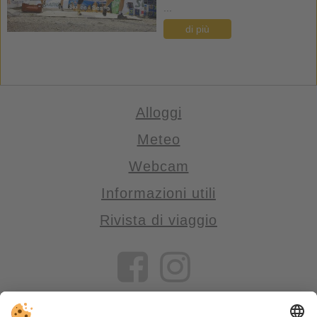
...
di più
Alloggi
Meteo
Webcam
Informazioni utili
Rivista di viaggio