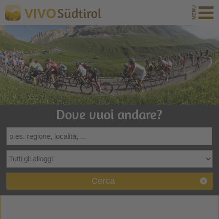
Südtirol
VIVO
Dove vuoi andare?
Cerca