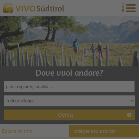
Südtirol
VIVO
Dove vuoi andare?
Cerca
Escursionismo
Hotel per escursionisti