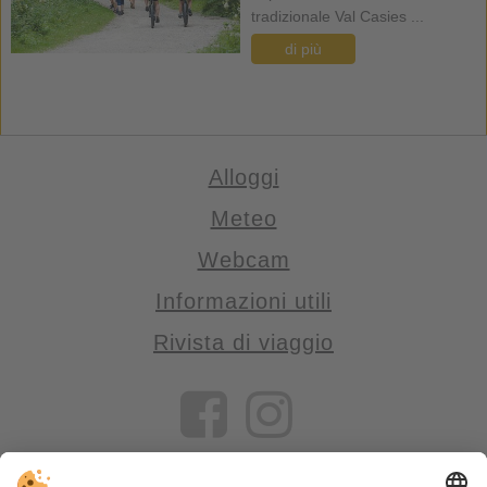
tradizionale Val Casies ...
di più
Alloggi
Meteo
Webcam
Informazioni utili
Rivista di viaggio