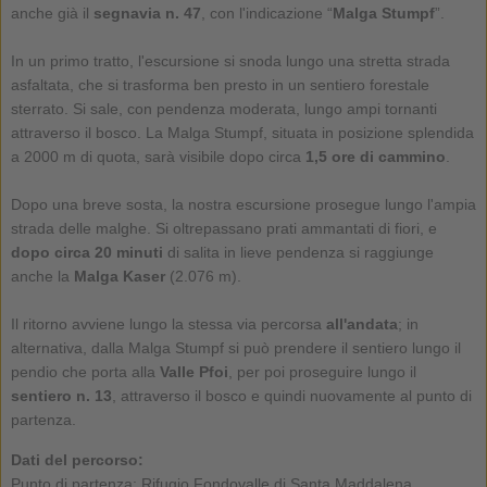
anche già il
segnavia n. 47
, con l'indicazione “
Malga Stumpf
”.
In un primo tratto, l'escursione si snoda lungo una stretta strada
asfaltata, che si trasforma ben presto in un sentiero forestale
sterrato. Si sale, con pendenza moderata, lungo ampi tornanti
attraverso il bosco. La Malga Stumpf, situata in posizione splendida
a 2000 m di quota, sarà visibile dopo circa
1,5 ore di cammino
.
Dopo una breve sosta, la nostra escursione prosegue lungo l'ampia
strada delle malghe. Si oltrepassano prati ammantati di fiori, e
dopo circa 20 minuti
di salita in lieve pendenza si raggiunge
anche la
Malga Kaser
(2.076 m).
Il ritorno avviene lungo la stessa via percorsa
all'andata
; in
alternativa, dalla Malga Stumpf si può prendere il sentiero lungo il
pendio che porta alla
Valle Pfoi
, per poi proseguire lungo il
sentiero n. 13
, attraverso il bosco e quindi nuovamente al punto di
partenza.
Dati del percorso:
Punto di partenza: Rifugio Fondovalle di Santa Maddalena