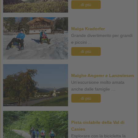
di più
Malga Kradorfer
Grande divertimento per grandi
e piccini ...
di più
Malghe Angerer e Lanzwiesen
Un'escursione molto amata
anche dalle famiglie ...
di più
Pista ciclabile della Val di
Casies
Esplorare con la bicicletta la