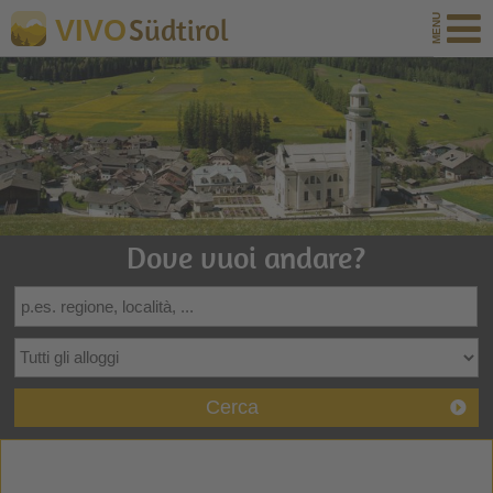
Südtirol
VIVO
Dove vuoi andare?
Cerca