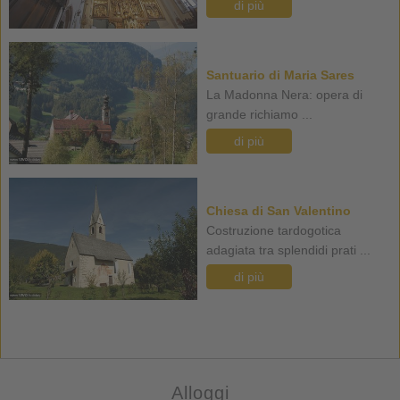
di più
Santuario di Maria Sares
La Madonna Nera: opera di
grande richiamo ...
di più
Chiesa di San Valentino
Costruzione tardogotica
adagiata tra splendidi prati ...
di più
Alloggi