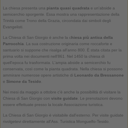
La chiesa presenta una
pianta quasi quadrata
e un'abside a
semicerchio sporgente. Essa mostra una rappresentazione della
Trinità come Trono della Grazia, circondata dai simboli degli
Evangelisti.
La Chiesa di San Giorgio è anche la c
hiesa più antica della
Parrocchia
. La sua costruzione originaria come roccaforte e
santuario si suppone che risalga all'anno 800. È stata citata per la
prima volta nei documenti nell'861. Nel 1450 la chiesa di
quell'epoca fu trasformata. L'ampia abside a semicerchio fu
conservata, così come la pianta quadrata. Nella chiesa si possono
ammirare numerose opere artistiche di
Leonardo da Bressanone
e
Simone da Tesido
.
Nei mesi da maggio a ottobre c'è anche la possibilità di visitare la
Chiesa di San Giorgio con
visite guidate
. Le prenotazioni devono
essere effettuate presso la locale Associazione turistica.
La Chiesa di San Giorgio è visitabile dall'esterno. Per visite guidate
rivolgetevi direttamente all'Ass. Turistica Monguelfo-Tesido.