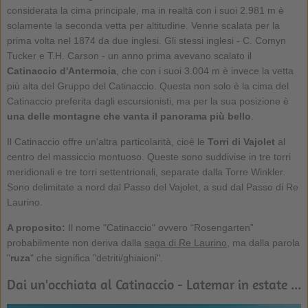
considerata la cima principale, ma in realtà con i suoi 2.981 m è
solamente la seconda vetta per altitudine. Venne scalata per la
prima volta nel 1874 da due inglesi. Gli stessi inglesi - C. Comyn
Tucker e T.H. Carson - un anno prima avevano scalato il
Catinaccio d'Antermoia
, che con i suoi 3.004 m è invece la vetta
più alta del Gruppo del Catinaccio. Questa non solo è la cima del
Catinaccio preferita dagli escursionisti, ma per la sua posizione è
una delle montagne che vanta il panorama più bello
.
Il Catinaccio offre un'altra particolarità, cioè le
Torri di Vajolet
al
centro del massiccio montuoso. Queste sono suddivise in tre torri
meridionali e tre torri settentrionali, separate dalla Torre Winkler.
Sono delimitate a nord dal Passo del Vajolet, a sud dal Passo di Re
Laurino.
A proposito:
Il nome "Catinaccio" ovvero “Rosengarten”
probabilmente non deriva dalla
saga di Re Laurino
, ma dalla parola
"
ruza
" che significa "detriti/ghiaioni".
Dai un'occhiata al Catinaccio - Latemar in estate ...