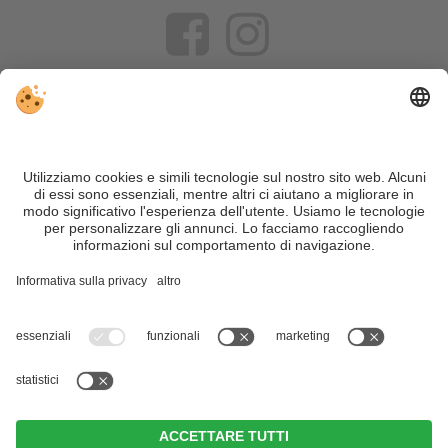
VIVOSüdtirol è il portale di viaggio per chi desidera vivere il
Trentino Alto Adige davvero – con consigli autentici, alloggi e
offerte su misura.
Nonostante il lavoro accurato e il costante aggiornamento dei
contenuti, si possono verificare errori. Non garantiamo la
correttezza e la completezza di tutte le informazioni. Per
motivi di sicurezza, si prega di verificare chiedendo
direttamente sul posto all'organizzatore.
Sitemap
|
Editoria
&
Direttiva privacy
|
Impostazioni cookie individuali
| Part. IVA IT02365710215