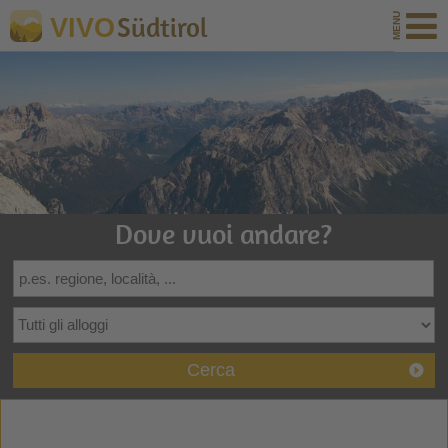
Südtirol
VIVO
Dove vuoi andare?
Cerca