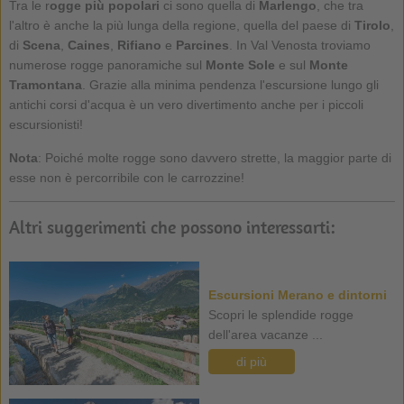
Tra le r
ogge più popolari
ci sono quella di
Marlengo
, che tra
l'altro è anche la più lunga della regione, quella del paese di
Tirolo
,
di
Scena
,
Caines
,
Rifiano
e
Parcines
. In Val Venosta troviamo
numerose rogge panoramiche sul
Monte Sole
e sul
Monte
Tramontana
. Grazie alla minima pendenza l'escursione lungo gli
antichi corsi d'acqua è un vero divertimento anche per i piccoli
escursionisti!
Nota
: Poiché molte rogge sono davvero strette, la maggior parte di
esse non è percorribile con le carrozzine!
Altri suggerimenti che possono interessarti:
Escursioni Merano e dintorni
Scopri le splendide rogge
dell'area vacanze ...
di più