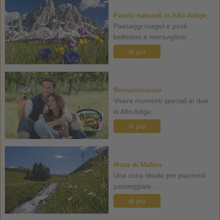
Parchi naturali in Alto Adige
Paesaggi magici e posti
bellissimi e meravigliosi ...
di più
Romanticismo
Vivere momenti speciali in due
in Alto Adige ...
di più
Muta di Malles
Una zona ideale per piacevoli
passeggiate ...
di più