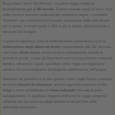
Burgraviato, sia in Val Venosta. Le prime rogge risalgono
probabilmente già al
XII secolo
. Furono scavati canali in terra, scoli
nella roccia e vennero realizzati dei canaletti in legno, i cosiddetti
"Kandeln", per condurre fuori l'acqua, portandola dalle valli situate
più in quota, in luoghi quasi 1.000 m più in basso, distribuendola a
seconda del bisogno.
I canali d'irrigazione costruiti artificialmente consentirono così la
coltivazione degli alberi da frutto
, risparmiando alla Val Venosta,
con il suo
clima secco
, anche le dure conseguenze dovute ai
periodi di siccità. Lungo gli importanti corsi d'acqua furono realizzati
sentieri, attraverso i quali i guardiani delle rogge sorvegliavano i
canali e che provvedevano all'adeguata distribuzione dell'acqua.
Sebbene nel periodo tra le due guerre molte rogge furono sostituite
da nuovi
sistemi di tubazioni
, ancora oggi sono presenti in Alto
Adige e sono considerate un
bene culturale
che vale la pena
salvaguardare. In qualsiasi stagione dell'anno le rogge vengono
utilizzate sia dai turisti sia dagli abitanti locali per fare delle
splendide escursioni.