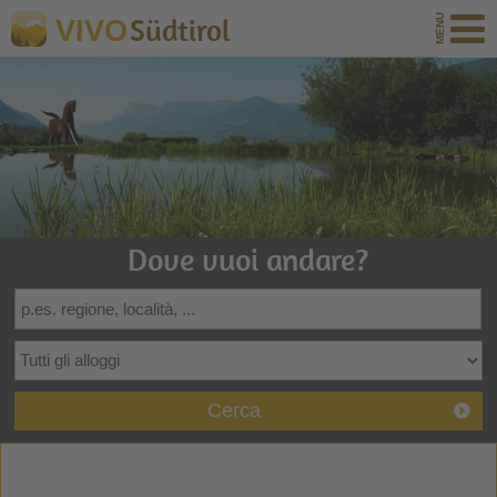
Südtirol
VIVO
Dove vuoi andare?
Cerca