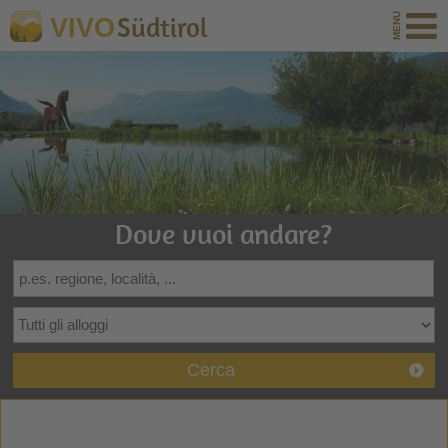
Südtirol
VIVO
Dove vuoi andare?
Cerca