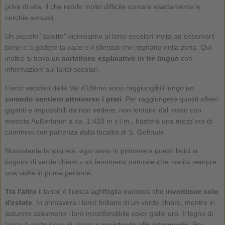
priva di vita, il che rende molto difficile contare esattamente le
cerchie annuali.
Un piccolo "salotto" vicinissimo ai larici secolari invita ad osservarli
bene e a godere la pace e il silenzio che regnano nella zona. Qui
inoltre si trova un
cartellone esplicativo in tre lingue
con
informazioni sui larici secolari.
I larici secolari della Val d'Ultimo sono raggiungibili lungo un
comodo sentiero attraverso i prati
. Per raggiungere questi alberi
giganti e impossibili da non vedere, non lontano dal maso con
mescita Außerlaner a ca. 1.420 m s.l.m., basterà una mezz'ora di
cammino con partenza dalla località di S. Geltrude.
Nonostante la loro età, ogni anno in primavera questi larici si
tingono di verde chiaro - un fenomeno naturale che merita sempre
una visita in prima persona.
Tra l'altro
il larice è l'unica aghifoglia europea che
inverdisce solo
d'estate
. In primavera i larici brillano di un verde chiaro, mentre in
autunno assumono i loro inconfondibile color giallo oro. Il legno di
larice è molto ricco di resina e
resistente alle intemperie
. Per