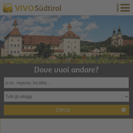
Südtirol
VIVO
Dove vuoi andare?
Cerca