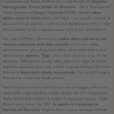
L'importanza del Passo del Brennero è sottolineata dal
progetto
interregionale
“
Antica Strada del Brennero
”, che è finanziato dal
Fondo Europeo di Sviluppo Regionale (FESR). Questo
valico
alpino carico di storia
unisce due Paesi, e per questo i comuni, le
associazioni e le aziende a nord e a sud del Brennero si sono unite
per presentare la vita in questa zona in tutte le sue sfaccettature.
Con i suoi
1.374 m
, il Brennero è il
valico alpino più basso del
versante principale delle Alpi orientali
ed era noto come
attraversamento già nell'età della pietra, come testimonia anche
l'antichissima
mummia “
Ötzi
”
, che è stata rinvenuta a ca. 50 km
dal passo. Nell'antichità questo valico alpino era usato da diversi
popoli per spostarsi verso sud, mentre in epoca romana il Brennero
divenne un'
importante strada commerciale
. Già nel 1522 lungo il
Brennero fu creata una strada postale.
Poiché l'attraversamento del Brennero era un viaggio pericoloso a
causa delle colate detritiche e delle slavine, nel 1777 l'Imperatrice
Maria Teresa fece ampliare e mettere in sicurezza il passo. Circa
90 anni dopo invece, nel 1867,
fu aperta ed inaugurata la
Ferrovia del Brennero
. Dopo la Prima Guerra Mondiale il Passo