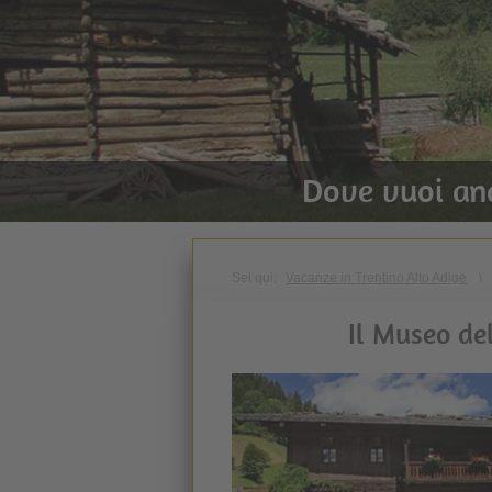
Dove vuoi an
Sei qui:
Vacanze in Trentino Alto Adige
\
Il Museo de