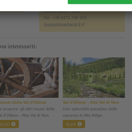
San Nicolò 107
39016 Ultimo, Italia
Tel.: +39 0473 790 374
museumsverband.it
no interessarti:
 musei della Val d'Ultimo
Val d'Ultimo - Alta Val di Non
 scoprire: gli altri musei della
Uno splendido paradiso delle
l d'Ultimo - Alta Val di Non ...
vacanze in Alto Adige ...
di più
di più