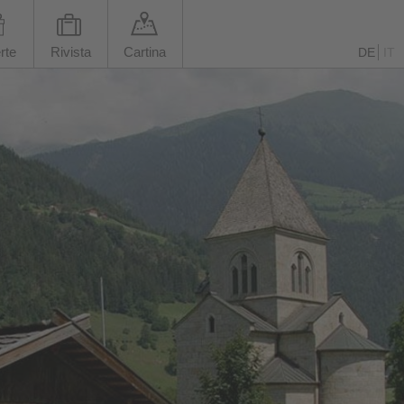
rte
Rivista
Cartina
DE
IT