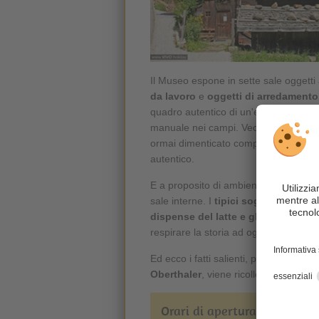
Il Museo espone in sette sale oggetti 
da lavoro
e
oggetti di arredamento
quadro autentico di un'epoca in cui l
manuale nei campi. Vecchi manoscritti
ormai dimenticato completano l'offert
autentico.
E a proposito di ambienti: il museo v
sale interne. I
tipici soggiorni rusti
dispense del latte e gli affumicatoi
respirare la storia ad ogni passo.
Ed ecco i fatti salienti, passati e prese
Oberthaler
, viene ricollocato e ricos
Orari di apertura