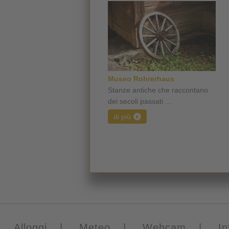
Museo Rohrerhaus
Stanze antiche che raccontano
dei secoli passati ...
di più
Alloggi
|
Meteo
|
Webcam
|
In