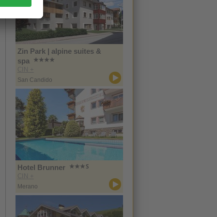
Zin Park | alpine suites &
spa
CIN +
San Candido
Hotel Brunner
CIN +
Merano