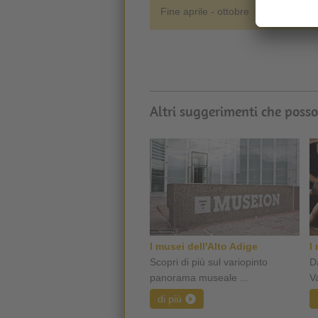
Fine aprile - ottobre
Altri suggerimenti che posso
I musei dell'Alto Adige
I
Scopri di più sul variopinto
Da
panorama museale ...
Va
di più