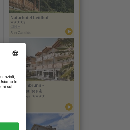
Naturhotel Leitlhof
CIN +
San Candido
Im Tiefenbrunn -
Gardensuites &
Breakfast
CIN +
Lana