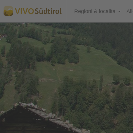
Südtirol
VIVO
Regioni & località
Al