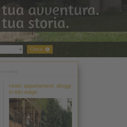
 tua avventura.
 tua storia.
Cerca
Val d'Ultimo
Hotel, appartamenti, alloggi
in Alto Adige