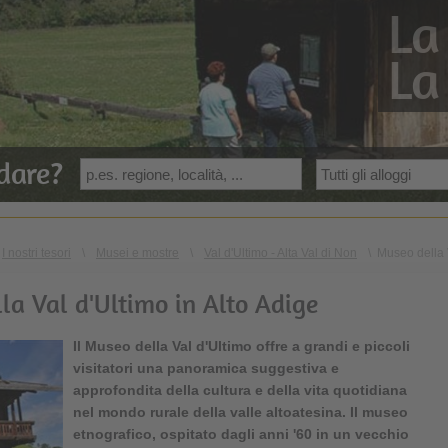
La
La
dare?
I nostri tesori
\
Musei e mostre
\
Val d'Ultimo - Alta Val di Non
\
Museo della 
lla Val d'Ultimo in Alto Adige
Il
Museo della Val d'Ultimo
offre a grandi e piccoli
visitatori una panoramica suggestiva e
approfondita della cultura e della vita quotidiana
nel mondo rurale della valle altoatesina. Il museo
etnografico, ospitato dagli anni '60 in un vecchio