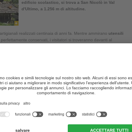
edificio scolastico, si trova a
San Nicolò in Val
d'Ultimo
, a 1.256 m di altitudine.
artigianali realizzati centinaia di anni fa. Mentre ammirano
utensili
perfettamente conservati, i visitatori si troveranno davanti al
a
vita dei contadini della
Val d'Ultimo
era scandita dal duro lavoro
 e pezzi da museo riportati in vita da un artigianato popolare
a della piccola esposizione, ospitata in un ambiente gradevole ed
ale una visita anche solo per ammirarne le bellissime e suggestive
ci altoatesini con pannelli in legno
("Bauernstube" in tedesco), le
: un vero e proprio itinerario nel passato, dove visitatori potranno
nti, della struttura: nel 1969 il
museo
,
fondato da Gottfried
truito - l'inaugurazione avviene nel 1973.
Contatto: