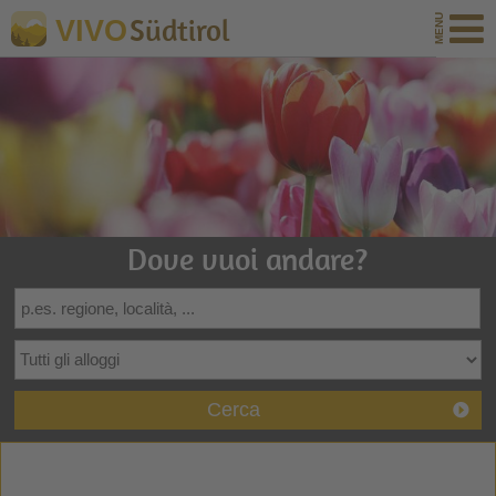
Südtirol
VIVO
Dove vuoi andare?
Cerca