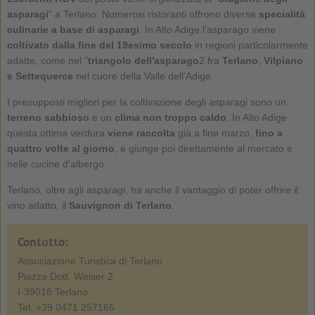
asparagi
" a Terlano. Numerosi ristoranti offrono diverse
specialità
culinarie a base di asparagi
. In Alto Adige l'asparago viene
coltivato dalla fine del 19esimo secolo
in regioni particolarmente
adatte, come nel "
triangolo dell'asparago
2 fra
Terlano
,
Vilpiano
e Settequerce
nel cuore della Valle dell'Adige.
I presupposti migliori per la coltivazione degli asparagi sono un
terreno sabbioso
e un
clima non troppo caldo
. In Alto Adige
questa ottima verdura
viene raccolta
già a fine marzo,
fino a
quattro volte al giorno
, e giunge poi direttamente al mercato e
nelle cucine d'albergo.
Terlano, oltre agli asparagi, ha anche il vantaggio di poter offrire il
vino adatto, il
Sauvignon di Terlano
.
Contatto:
Associazione Turistica di Terlano
Piazza Dott. Weiser 2
I-39018 Terlano
Tel. +39 0471 257165