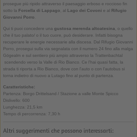
prosegue più ripido attraverso il paesaggio erboso e roccioso fin
sotto la
Forcella di Lappago
, al
Lago dei Covoni
e al
Rifugio
Giovanni Porro
.
Qui ti puoi concedere una
gustosa merenda altoatesina
, o quello
che il tuo palato/ o il tuo cuore, può desiderare. Infatti bisogna
recuperare le energie necessarie alla discesa. Dal Rifugio Giovanni
Porro, prosegui sulla via segnalata con il numero 24 fino alla malga
Gögealm e sul sentiero più ampio attraverso la Trattenbachtal
scendendo verso la Valle di Rio Bianco. Ce l'hai quasi fatta, la
strada ti riporta a Rio Bianco, dove con l'auto o con l'autobus si
torna indietro di nuovo a Lutago fino al punto di partenza.
Caratteristiche:
Partenza: Borgo Drittelsand / Stazione a valle Monte Spicco
Dislivello: 600
Lunghezza: 21,5 km
Tempo di percorrenza: 7,30 h
Altri suggerimenti che possono interessarti: