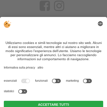
VIVOSüdtirol è il portale di viaggio per chi desidera vivere il
Trentino Alto Adige davvero – con consigli autentici, alloggi e
offerte su misura.
Nonostante il lavoro accurato e il costante aggiornamento dei
contenuti, si possono verificare errori. Non garantiamo la
correttezza e la completezza di tutte le informazioni. Per
motivi di sicurezza, si prega di verificare chiedendo
direttamente sul posto all'organizzatore.
Sitemap
|
Editoria
&
Direttiva privacy
|
Impostazioni cookie individuali
| Part. IVA IT02365710215