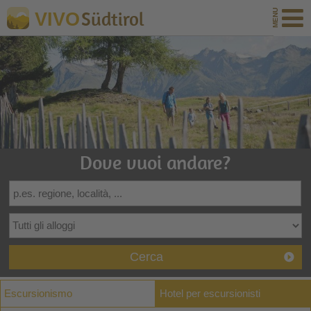
Südtirol
VIVO
Dove vuoi andare?
Cerca
Escursionismo
Hotel per escursionisti