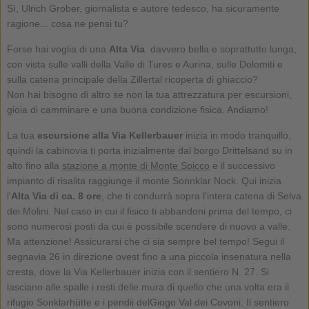
Sì, Ulrich Grober, giornalista e autore tedesco, ha sicuramente
ragione... cosa ne pensi tu?
Forse hai voglia di una
Alta Via
davvero bella e soprattutto lunga,
con vista sulle valli della Valle di Tures e Aurina, sulle Dolomiti e
sulla catena principale della Zillertal ricoperta di ghiaccio?
Non hai bisogno di altro se non la tua attrezzatura per escursioni,
gioia di camminare e una buona condizione fisica. Andiamo!
La tua
escursione alla Via Kellerbauer
inizia in modo tranquillo,
quindi la cabinovia ti porta inizialmente dal borgo Drittelsand su in
alto fino alla
stazione a monte di Monte Spicco
e il successivo
impianto di risalita raggiunge il monte Sonnklar Nock. Qui inizia
l'
Alta Via di ca. 8 ore
, che ti condurrà sopra l'intera catena di Selva
dei Molini. Nel caso in cui il fisico ti abbandoni prima del tempo, ci
sono numerosi posti da cui è possibile scendere di nuovo a valle.
Ma attenzione! Assicurarsi che ci sia sempre bel tempo! Segui il
segnavia 26 in direzione ovest fino a una piccola insenatura nella
cresta, dove la Via Kellerbauer inizia con il sentiero N. 27. Si
lasciano alle spalle i resti delle mura di quello che una volta era il
rifugio Sonklarhütte e i pendii delGiogo Val dei Covoni. Il sentiero