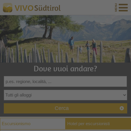
Südtirol
VIVO
Dove vuoi andare?
Cerca
Escursionismo
Hotel per escursionisti