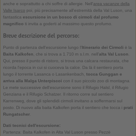
anche e soprattutto a chi soffre di allergie. Nell'
area vacanze della
Valle Isarco
poi, più precisamente all'estremità della Val Luson, una
fantastica
escursione
in un bosco di cirmoli dal profumo
magnifico
ti invita a goderti al massimo questo profumo.
Breve descrizione del percorso:
Punto di partenza dell'escursione lungo l'
Itinerario dei Cirmoli
è la
Baita Kalkofen
, che si trova a 1.710 m s.l.m. nell'
alta Val Luson
.
Qui, presso il punto di ristoro, si trova una calcara restaurata, che
ricorda l'epoca in cui si cuoceva la calce. Da là il sentiero porta
lungo il torrente Lasanca o Lasankenbach,
tocca Gunggan e
arriva alla Malga Unterpiscoi
con il suo piccolo zoo di montagna.
Le mete successive dell'escursione sono il Rifugio Halsl, il Rifugio
Genziana e il Rifugio Schatzer. Il ritorno corre sul sentiero
Karrenweg, dove gli splendidi cirmoli invitano a soffermarsi sul
posto. Di nuovo alla baita Kalkofen porta il sentiero che tocca i
prati
Rungatscher
.
Dati tecnici dell'escursione:
Partenza: Baita Kalkofen in Alta Val Luson presso Pezzè