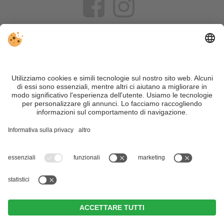
VIVOSüdtirol è il portale di viaggio per chi desidera vivere il
Trentino Alto Adige davvero – con consigli autentici, alloggi e
offerte su misura.
Nonostante il lavoro accurato e il costante aggiornamento dei
contenuti, si possono verificare errori. Non garantiamo la
correttezza e la completezza di tutte le informazioni. Per
motivi di sicurezza, si prega di verificare chiedendo
direttamente sul posto all'organizzatore.
Sitemap
|
Editoria
&
Direttiva privacy
|
Impostazioni cookie individuali
| Part. IVA IT02365710215
Im Tiefenbrunn - Gardensuites