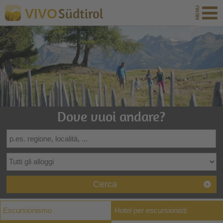
Südtirol
VIVO
Dove vuoi andare?
Cerca
Escursionismo
Hotel per escursionisti