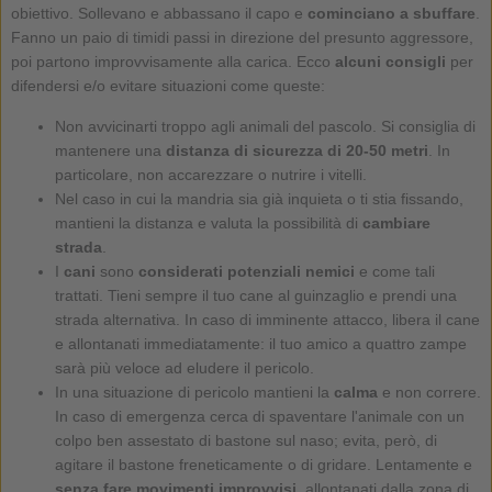
obiettivo. Sollevano e abbassano il capo e
cominciano a sbuffare
.
Fanno un paio di timidi passi in direzione del presunto aggressore,
poi partono improvvisamente alla carica. Ecco
alcuni consigli
per
difendersi e/o evitare situazioni come queste:
Non avvicinarti troppo agli animali del pascolo. Si consiglia di
mantenere una
distanza di sicurezza di 20-50 metri
. In
particolare, non accarezzare o nutrire i vitelli.
Nel caso in cui la mandria sia già inquieta o ti stia fissando,
mantieni la distanza e valuta la possibilità di
cambiare
strada
.
I
cani
sono
considerati potenziali nemici
e come tali
trattati. Tieni sempre il tuo cane al guinzaglio e prendi una
strada alternativa. In caso di imminente attacco, libera il cane
e allontanati immediatamente: il tuo amico a quattro zampe
sarà più veloce ad eludere il pericolo.
In una situazione di pericolo mantieni la
calma
e non correre.
In caso di emergenza cerca di spaventare l'animale con un
colpo ben assestato di bastone sul naso; evita, però, di
agitare il bastone freneticamente o di gridare. Lentamente e
senza fare movimenti improvvisi
, allontanati dalla zona di