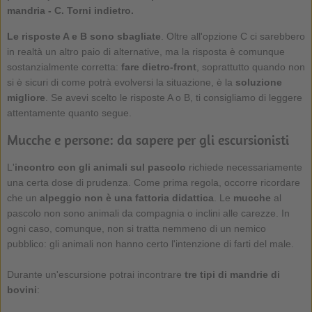
mandria - C. Torni indietro.​
Le risposte A e B sono sbagliate
. Oltre all'opzione C ci sarebbero
in realtà un altro paio di alternative, ma la risposta è comunque
sostanzialmente corretta:
fare dietro-front
, soprattutto quando non
si è sicuri di come potrà evolversi la situazione, è la
soluzione
migliore
. Se avevi scelto le risposte A o B, ti consigliamo di leggere
attentamente quanto segue.
Mucche e persone: da sapere per gli escursionisti
L'
incontro con gli animali sul pascolo
richiede necessariamente
una certa dose di prudenza. Come prima regola, occorre ricordare
che un
alpeggio non è una fattoria didattica
. Le
mucche
al
pascolo non sono animali da compagnia o inclini alle carezze. In
ogni caso, comunque, non si tratta nemmeno di un nemico
pubblico: gli animali non hanno certo l'intenzione di farti del male.
Durante un'escursione potrai incontrare
tre tipi di mandrie di
bovini
: