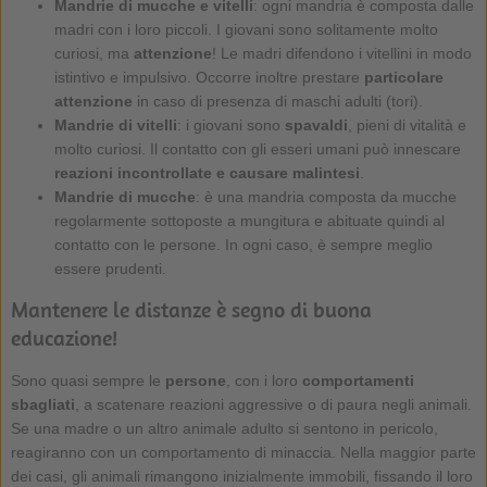
Mandrie di mucche e vitelli
: ogni mandria è composta dalle
madri con i loro piccoli. I giovani sono solitamente molto
curiosi, ma
attenzione
! Le madri difendono i vitellini in modo
istintivo e impulsivo. Occorre inoltre prestare
particolare
attenzione
in caso di presenza di maschi adulti (tori).
Mandrie di vitelli
: i giovani sono
spavaldi
, pieni di vitalità e
molto curiosi. Il contatto con gli esseri umani può innescare
reazioni incontrollate e causare malintesi
.
Mandrie di mucche
: è una mandria composta da mucche
regolarmente sottoposte a mungitura e abituate quindi al
contatto con le persone. In ogni caso, è sempre meglio
essere prudenti.
Mantenere le distanze è segno di buona
educazione!
Sono quasi sempre le
persone
, con i loro
comportamenti
sbagliati
, a scatenare reazioni aggressive o di paura negli animali.
Se una madre o un altro animale adulto si sentono in pericolo,
reagiranno con un comportamento di minaccia. Nella maggior parte
dei casi, gli animali rimangono inizialmente immobili, fissando il loro