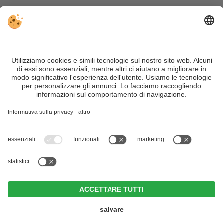
VIVOSüdtirol è il portale di viaggio per chi desidera vivere il
Trentino Alto Adige davvero – con consigli autentici, alloggi e
offerte su misura.
Nonostante il lavoro accurato e il costante aggiornamento dei
contenuti, si possono verificare errori. Non garantiamo la
correttezza e la completezza di tutte le informazioni. Per
motivi di sicurezza, si prega di verificare chiedendo
direttamente sul posto all'organizzatore.
Sitemap
|
Editoria
&
Direttiva privacy
|
Impostazioni cookie individuali
| Part. IVA IT02365710215
Hotel Brunner
CIN +