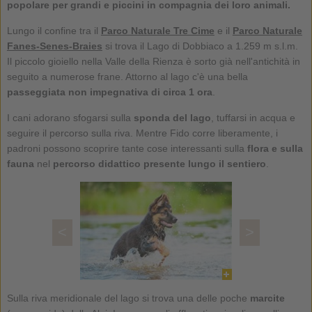
popolare per grandi e piccini in compagnia dei loro animali.
Lungo il confine tra il
Parco Naturale Tre Cime
e il
Parco Naturale
Fanes-Senes-Braies
si trova il Lago di Dobbiaco a 1.259 m s.l.m.
Il piccolo gioiello nella Valle della Rienza è sorto già nell'antichità in
seguito a numerose frane. Attorno al lago c'è una bella
passeggiata non impegnativa di circa 1 ora
.
I cani adorano sfogarsi sulla
sponda del lago
, tuffarsi in acqua e
seguire il percorso sulla riva. Mentre Fido corre liberamente, i
padroni possono scoprire tante cose interessanti sulla
flora e sulla
fauna
nel
percorso didattico presente lungo il sentiero
.
<
>
Sulla riva meridionale del lago si trova una delle poche
marcite