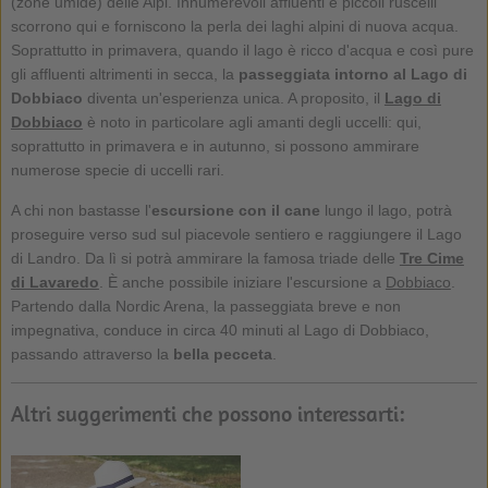
(zone umide) delle Alpi. Innumerevoli affluenti e piccoli ruscelli
scorrono qui e forniscono la perla dei laghi alpini di nuova acqua.
Soprattutto in primavera, quando il lago è ricco d'acqua e così pure
gli affluenti altrimenti in secca, la
passeggiata intorno al Lago di
Dobbiaco
diventa un'esperienza unica. A proposito, il
Lago di
Dobbiaco
è noto in particolare agli amanti degli uccelli: qui,
soprattutto in primavera e in autunno, si possono ammirare
numerose specie di uccelli rari.
A chi non bastasse l'
escursione con il cane
lungo il lago, potrà
proseguire verso sud sul piacevole sentiero e raggiungere il Lago
di Landro. Da lì si potrà ammirare la famosa triade delle
Tre Cime
di Lavaredo
. È anche possibile iniziare l'escursione a
Dobbiaco
.
Partendo dalla Nordic Arena, la passeggiata breve e non
impegnativa, conduce in circa 40 minuti al Lago di Dobbiaco,
passando attraverso la
bella pecceta
.
Altri suggerimenti che possono interessarti: