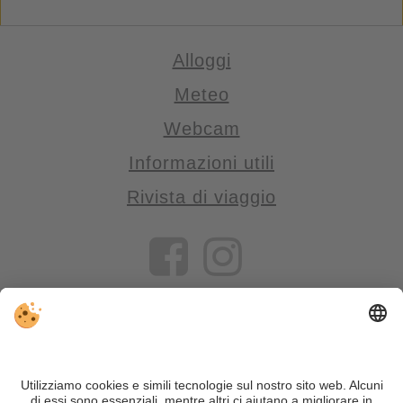
Alloggi
Meteo
Webcam
Informazioni utili
Rivista di viaggio
VIVOSüdtirol è il portale di viaggio per chi desidera vivere il