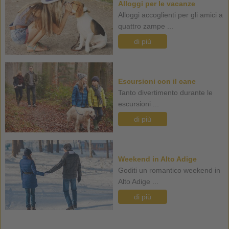
Alloggi per le vacanze
Alloggi accoglienti per gli amici a
quattro zampe ...
di più
Escursioni con il cane
Tanto divertimento durante le
escursioni ...
di più
Weekend in Alto Adige
Goditi un romantico weekend in
Alto Adige ...
di più