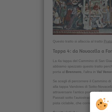
Questo tratto si allaccia al tratto
Prato
Tappa 4: da Novacella a For
La 4a tappa del Cammino di San Giac
abbiamo spezzato questo tratto perch
porta al
Brennero
, l'altra in
Val Veno
Se scegli di percorrere il Cammino d
alla tappa Vandoies di Sotto-Novacell
attraversare l'antico ponte sull'
Isarc
Passati sotto l'autostrada, si raggiung
pista ciclabile, che corre parallela all