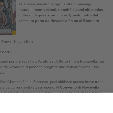
sé stesso, ma anche ogni sorta di paesaggi
naturali incontaminati, nonché diversi siti storico-
culturali di questa provincia. Questo tratto del
cammino porta da
Novacella
fin su al
Brennero
.
 Drava - Novacella
.
tezza
omo porta in realtà
da Vandoies di Sotto fino a Novacella
, ma
é da Novacella si possono scegliere due varianti diverse. Una
sta
.
i San Giacomo fino al Brennero, puoi abbinare questo breve tratto
a e percorrerlo nello stesso giorno. Al
Convento di Novacella
o
e spostarsi a destra sul
sentiero 1
, che porta alla strada statale.
e il
Lago di Varna
. Si cammina lungo la riva orientale, fino alla
'autostrada. Seguire la pista ciclabile fino a
Fortezza
.