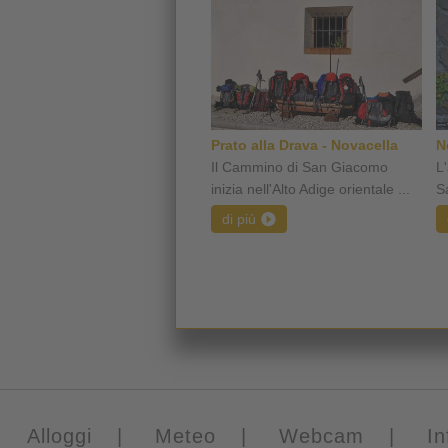
Prato alla Drava - Novacella
N
Il Cammino di San Giacomo
L
inizia nell'Alto Adige orientale ...
S
di più
Alloggi
|
Meteo
|
Webcam
|
In