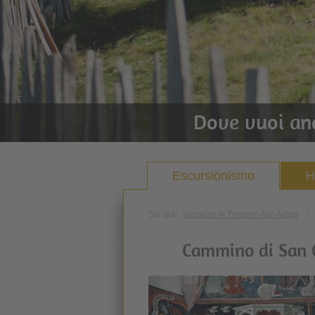
Dove vuoi an
Escursionismo
H
Sei qui:
Vacanze in Trentino Alto Adige
\
Cammino di San 