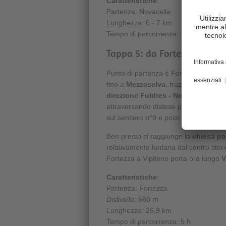
Caratteristiche
:
Partenza: Novacella
Lunghezza: 6 - 7 km
Tempo di percorrenza: 1 - 2 h
Tappa 5: da Fortezza a Vipi
Punto di partenza è Fortezza - Franzen
fino a
Mezzaselva
, frazione di Fortez
direzione Fuldres - Novale Basso
.
attraversando distese paludose lungo
sul sentiero n°9 e poco dopo sul senti
Ben presto si raggiunge la
chiesa pa
relativamente lontana dal centro stor
Fortezza a Vipiteno porta ora lungo
V
Caratteristiche
:
Partenza: Fortezza
Dislivello: 560 m
Lunghezza: 26,9 km
Tempo di percorrenza: 5 h