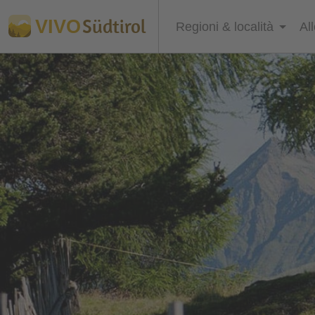
Südtirol
VIVO
Regioni & località
Al