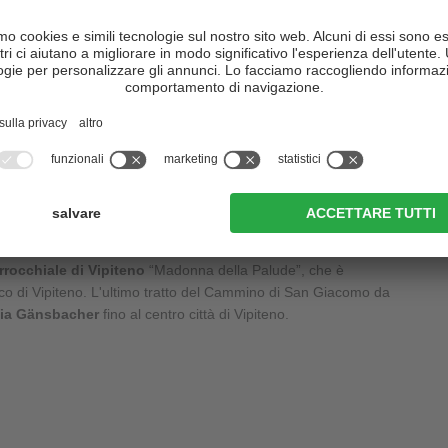
teno
sfeste. Sul versante sinistro della valle si segue il
sentiero n°16
za. Si prosegue sulla pista ciclabile fino a
Grassstein
e poi in
 Da qui parte la via crucis che porta fino a Stilves. Proseguire
 il
Giro di Vipiteno
fino a
Pruno
. Presso Castel Tasso si cammina
ero n°14 fino a Vipiteno.
rrocchiale di Vipiteno
“Madonna della Palude”, che è
ico di Vipiteno. L'ultimo tratto del Cammino di San Giacomo da
ia Gänsbacher
fino al centro città di Vipiteno.