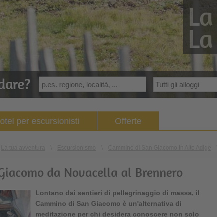
La
La
dare?
otel per escursionisti
Offerte
La tua avventura
\
Escursionismo
\
Cammino di San Giacomo in Alto Adige
Giacomo da Novacella al Brennero
Lontano dai sentieri di pellegrinaggio di massa, il
Cammino di San Giacomo
è un'alternativa di
meditazione per chi desidera conoscere non solo