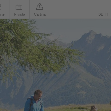
rte
Rivista
Cartina
DE
IT