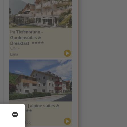
Im Tiefenbrunn -
Gardensuites &
Breakfast
CIN +
Lana
Zin Park | alpine suites &
spa
CIN +
San Candido