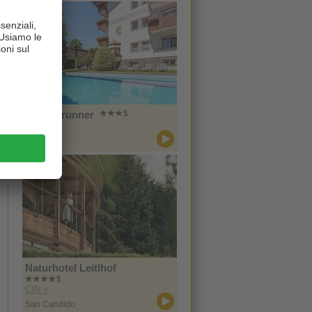
Hotel Brunner
CIN +
Merano
Naturhotel Leitlhof
CIN +
San Candido