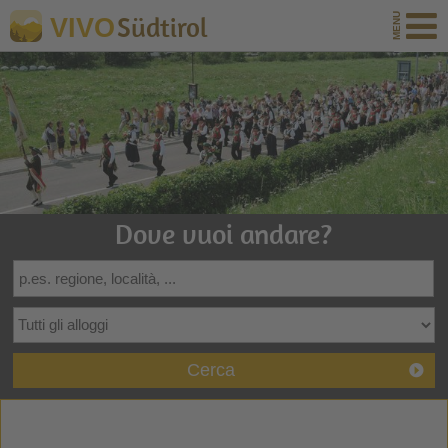
Südtirol
VIVO
Dove vuoi andare?
Cerca