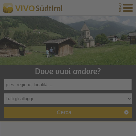
Südtirol
VIVO
Dove vuoi andare?
Cerca