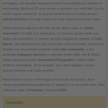
norvegesi, ma dovette imparare presto cosa significava andare in
bancarotta. All'età di 16 anni venne a contatto con molti libri, tra cui
anche opere classiche. Di questo periodo sono rimaste alcune
poesie d'amore
che egli scrisse per una ragazza di nome Clara.
Dalla metà fino alla fine del XIX secolo Ibsen visse in "
esilio
volontario
" in Italia e in Germania, e lì scrisse alcune delle sue
opere più importanti. In questo periodo soggiornò spesso a
Colle
Isarco
, che all'epoca era già un famoso centro termale. Il paese lo
ricorda con una mostra ospitata nella
sala comunale
, e che
presenta
immagini storiche
e cartoline tratte dalla vita di Ibsen.
Inoltre qui puoi trovare
documenti fotografici
e lettere dello
scrittore norvegese. Se lo desideri, puoi farti spiegare i pezzi
esposti durante una visita guidata.
Henrik Ibsen ritornò in Norvegia all'inizio del XX secolo, dove
rimase parzialmente paralizzato in seguito a un secondo ictus. Morì
nella sua casa a
Kristiana
, l'odierna
Oslo
.
Contatto: