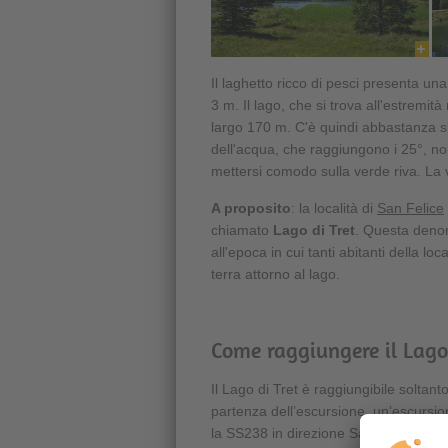
Il laghetto ricco di pesci presenta un
3 m. Il lago, che si trova all'estremi
largo 170 m. C'è quindi abbastanza s
dell'acqua, che raggiungono i 25°, n
mettersi comodo sulla verde riva. La v
A proposito
: la località di
San Felice
chiamato
Lago di Tret
. Questa denom
all'epoca in cui tanti abitanti della lo
terra attorno al lago.
Come raggiungere il Lago 
Il Lago di Tret è raggiungibile soltant
partenza dell’escursione, un’escursion
la SS238 in direzione San Felice. Poco