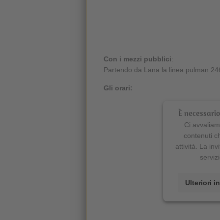
Con i mezzi pubblici
:
Partendo da Lana la linea pulman 246
Gli orari:
È necessario 
Ci avvaliamo
contenuti c
attività. La inv
serviz
Ulteriori 