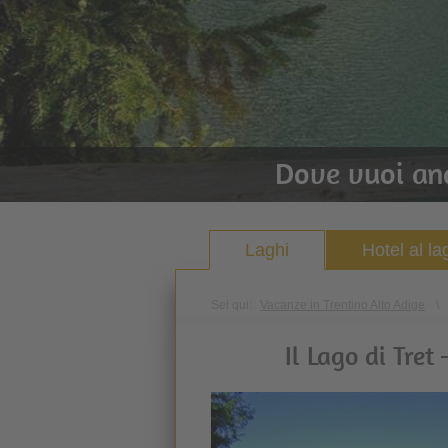
Dove vuoi an
Laghi
Hotel al la
Sei qui:
Vacanze in Trentino Alto Adige
\
Il Lago di Tret