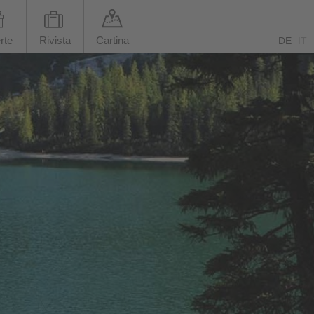
rte
Rivista
Cartina
DE
IT