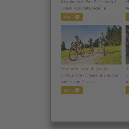
Il Laghetto di San Felice non è
Al
l'unico lago della regione ...
Ad
di più
Tour mtb Lago di Quaira
I
Un tour che richiede una buona
U
condizione fisica ...
p
di più