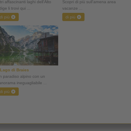
tri affascinanti laghi dell'Alto
Scopri di più sull'amena area
ige li trovi qui ...
vacanze ...
di più
di più
l Lago di Braies
n paradiso alpino con un
anorama ineguagliabile ...
di più