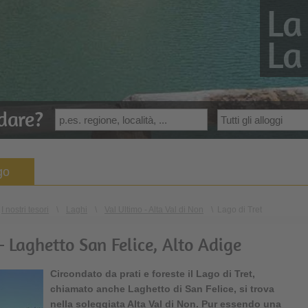
La
La
dare?
go
I nostri tesori
\
Laghi
\
Val Ultimo - Alta Val di Non
\
Lago di Tret
 – Laghetto San Felice, Alto Adige
Circondato da prati e foreste il
Lago di Tret
,
chiamato anche Laghetto di San Felice, si trova
nella soleggiata Alta Val di Non. Pur essendo una