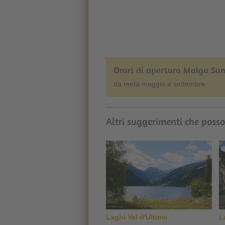
Orari di apertura Malga San
da metà maggio a settembre
Altri suggerimenti che posso
Laghi Val d'Ultimo
L