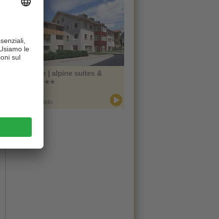
Zin Park | alpine suites &
spa
CIN +
San Candido