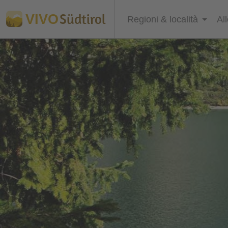
Südtirol
VIVO
Regioni & località
Al