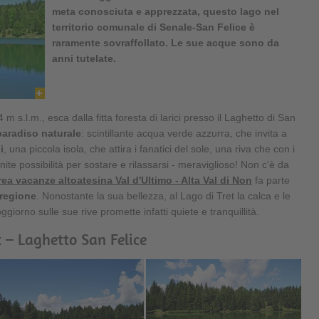
meta conosciuta e apprezzata, questo lago nel
territorio comunale di Senale-San Felice è
raramente sovraffollato. Le sue acque sono da
anni tutelate.
 m s.l.m., esca dalla fitta foresta di larici presso il Laghetto di San
paradiso naturale
: scintillante acqua verde azzurra, che invita a
i
, una piccola isola, che attira i fanatici del sole, una riva che con i
ite possibilità per sostare e rilassarsi - meraviglioso! Non c'è da
rea vacanze altoatesina Val d'Ultimo - Alta Val di Non
fa parte
 regione
. Nonostante la sua bellezza, al Lago di Tret la calca e le
ggiorno sulle sue rive promette infatti quiete e tranquillità.
 – Laghetto San Felice