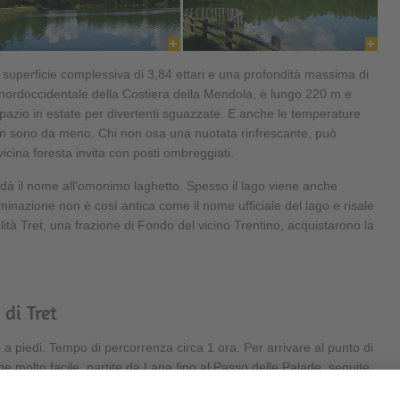
a superficie complessiva di 3,84 ettari e una profondità massima di
tà nordoccidentale della Costiera della Mendola, è lungo 220 m e
pazio in estate per divertenti sguazzate. E anche le temperature
on sono da meno. Chi non osa una nuotata rinfrescante, può
icina foresta invita con posti ombreggiati.
dà il nome all'omonimo laghetto. Spesso il lago viene anche
inazione non è così antica come il nome ufficiale del lago e risale
calità Tret, una frazione di Fondo del vicino Trentino, acquistarono la
di Tret
o a piedi. Tempo di percorrenza circa 1 ora. Per arrivare al punto di
e molto facile, partite da Lana fino al Passo delle Palade, seguite
 prima della località attraversate un ponte e raggiungete subito il