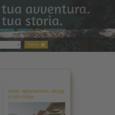
 tua avventura.
 tua storia.
Cerca
Hotel, appartamenti, alloggi
in Alto Adige