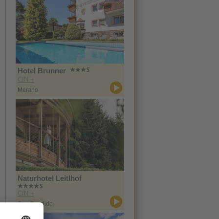
Hotel Brunner
CIN +
Merano
Naturhotel Leitlhof
CIN +
San Candido