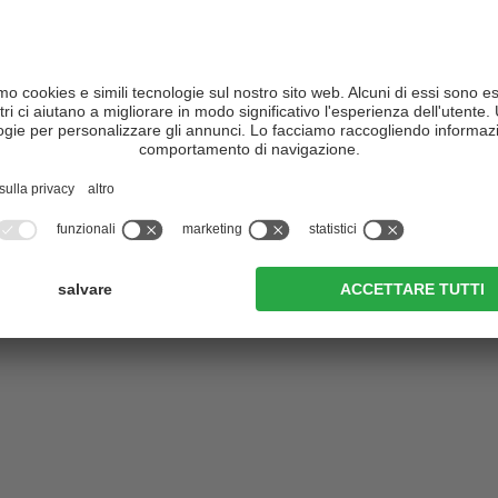
ntiero nr. 56, poi, dal bivio 49 e 50, conduce prima alla malga San
il suo consenso per caricare il servizio .
 dei servizi di terze parti per incorporare
he possono rilevare informazioni sulla sua
itiamo a controllare i dettagli e ad accettare il
io per visualizzare questo contenuto.
informazioni
ACCETTA