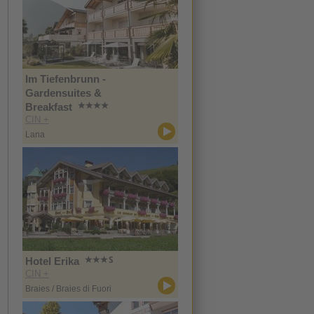
Im Tiefenbrunn -
Gardensuites &
Breakfast
CIN +
Lana
Hotel Erika
CIN +
Braies / Braies di Fuori