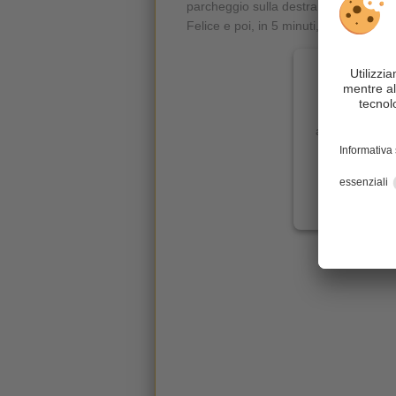
parcheggio sulla destra. Da qui, il se
Felice e poi, in 5 minuti, al laghetto.
È necessario 
Ci avvaliamo
contenuti c
attività. La inv
serviz
Ulteriori 