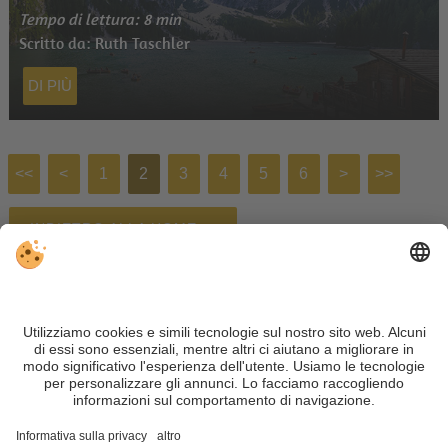
Tempo di lettura: 8 min
Scritto da: Ruth Taschler
DI PIÙ
<<
<
1
2
3
4
5
6
>
>>
INDIETRO ALLA HOME
Alloggi
Meteo
Webcam
Newsletter