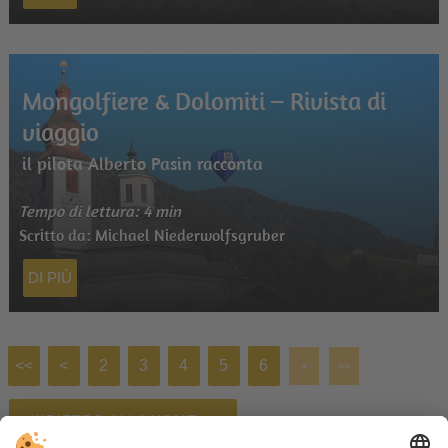
Mongolfiere & Dolomiti – Rivista di
viaggio
il pilota Alberto Pasin racconta
Tempo di lettura: 4 min
Scritto da: Michael Niederwolfsgruber
DI PIÙ
<<
<
2
3
4
5
6
>
>>
INDIETRO ALLA HOME